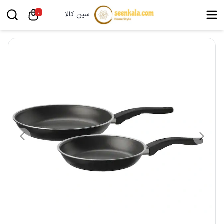
0
سین کالا