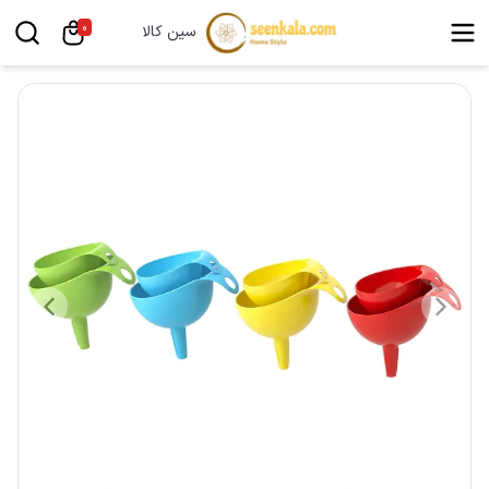
0
سین کالا