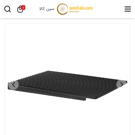
0
سین کالا