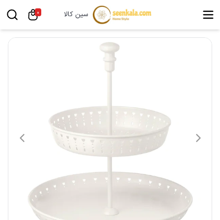
0
سین کالا