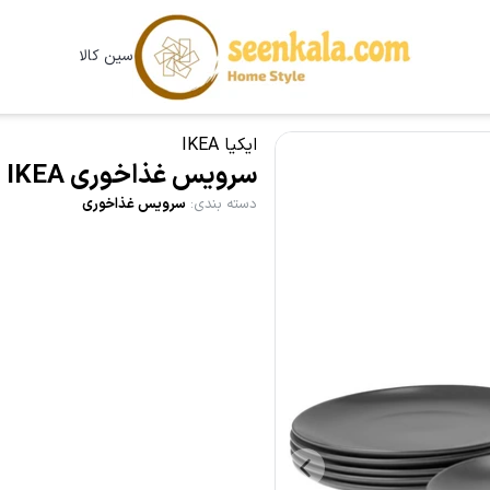
سین کالا
ایکیا IKEA
سرویس غذاخوری IKEA مدل FARGKLAR رنگ دودی مات
دسته بندی
:
سرویس غذاخوری