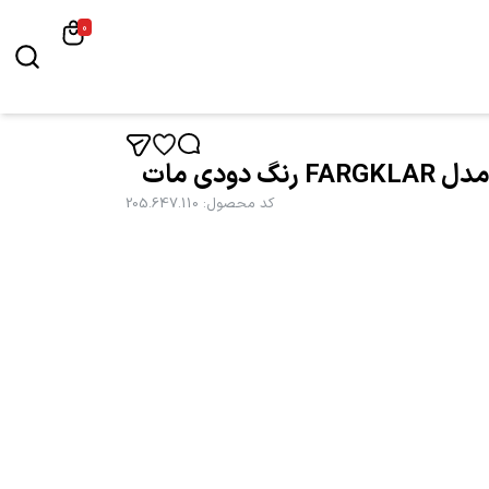
0
کد محصول
:
205.647.110