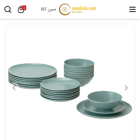
0
سین کالا