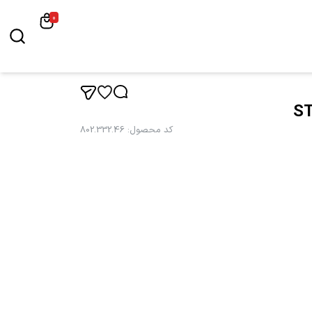
0
کد محصول
:
802.332.46