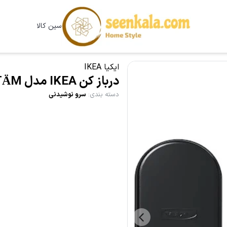
سین کالا
ایکیا IKEA
درباز کن IKEA مدل STÄM
دسته بندی
:
سرو نوشیدنی