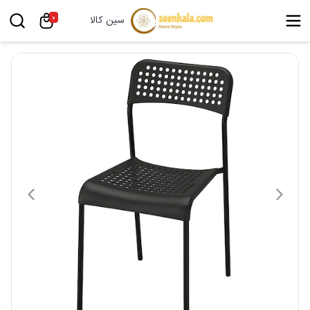
0
سین کالا