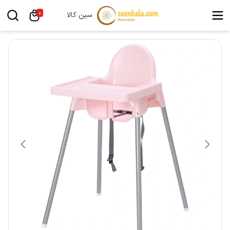
0
سین کالا