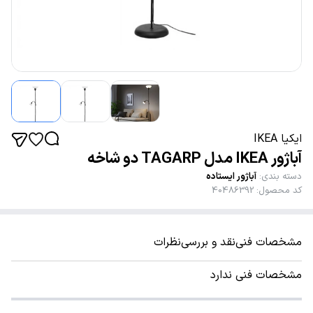
ایکیا IKEA
آباژور IKEA مدل TAGARP دو شاخه
دسته بندی
:
آباژور ایستاده
کد محصول
:
40486392
مشخصات فنی
نقد و بررسی
نظرات
مشخصات فنی ندارد