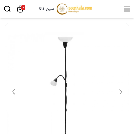
0
سین کالا