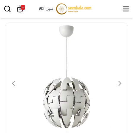
0
سین کالا