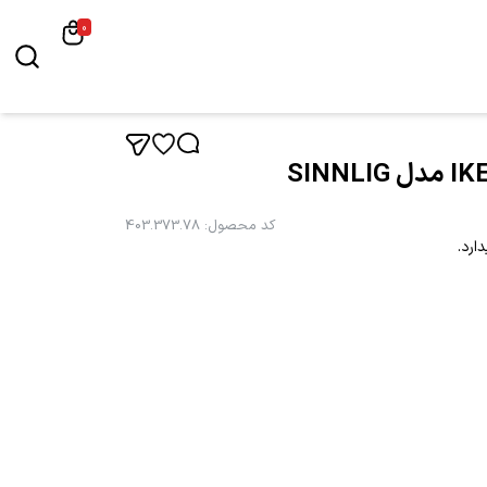
0
کد محصول
:
403.373.78
ارد.