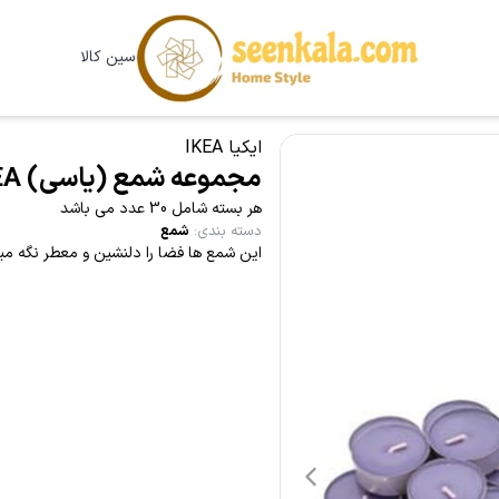
سین کالا
ایکیا IKEA
مجموعه شمع (یاسی) IKEA مدل SINNLIG
هر بسته شامل 30 عدد می باشد
دسته بندی
:
شمع
این شمع ها فضا را دلنشین و معطر نگه مید