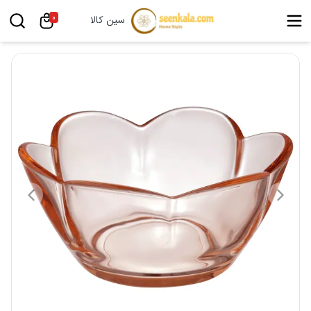
0
سین کالا