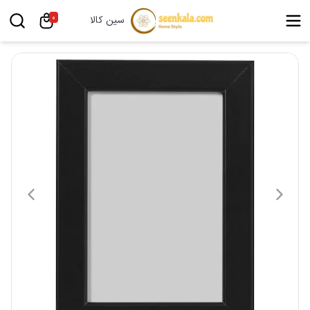
0
سین کالا