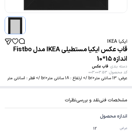
ایکیا IKEA
قاب عکس ایکیا مستطیلی IKEA مدل Fistbo
اندازه 15*10
دسته بندی
:
قاب عکس
کد محصول
:
003.003.53
عرض: 13 سانتی متر<br /> ارتفاع : 18 سانتی متر<br /> قطر : 1سانتی متر
مشخصات فنی
نقد و بررسی
نظرات
اندازه محصول
عرض
12