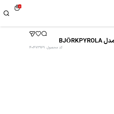
0
کد محصول
:
40473969