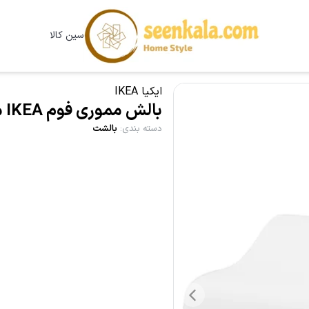
سین کالا
ایکیا IKEA
بالش مموری فوم IKEA مدل BJÖRKPYROLA
دسته بندی
:
بالشت