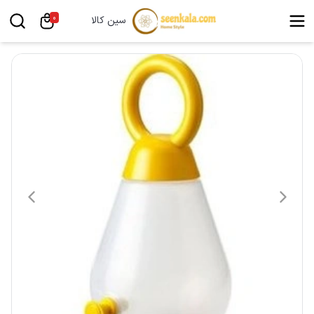
0
سین کالا