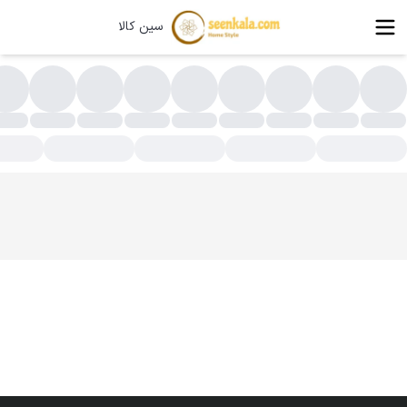
سین کالا
یفتک کوب