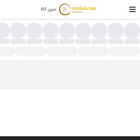
سین کالا
وله