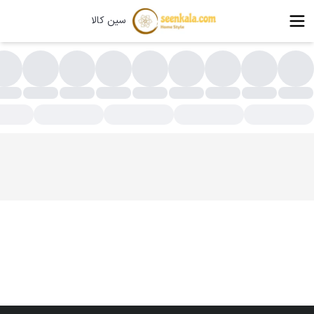
سین کالا
اعت