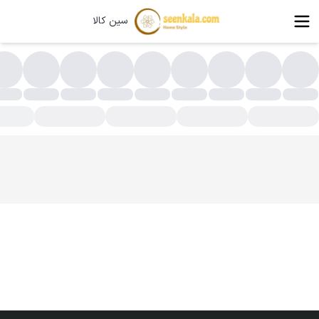
سین کالا
بدلباس کثیف