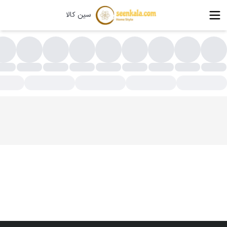
سین کالا
اب عکس